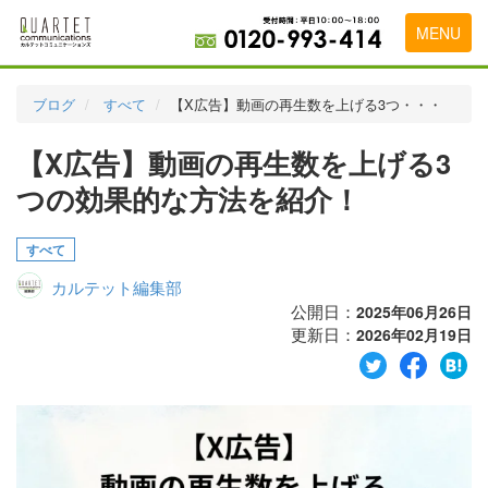
MENU
トップページ
ブログ
すべて
【X広告】動画の再生数を上げる3つ・・・
料金表
【X広告】動画の再生数を上げる3
実績・お客様の声
つの効果的な方法を紹介！
初めて導入をお考えの方
すべて
代理店の乗り換えをお考えの方
カルテット編集部
広告代理店・HP制作会社様へ
公開日：
2025年06月26日
更新日：
2026年02月19日
お申し込みから運用開始までの流れ
会社概要
お問い合わせ