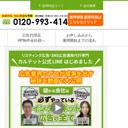
採用特設サイト
会社概要
無料相談•提案依頼は
こちらをクリック
を
広告代理店
お申し込みから
HP制作会社様へ
運用開始までの流れ
日
日