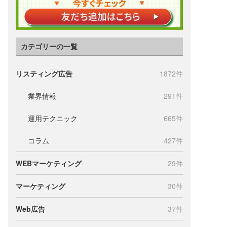
カテゴリーの一覧
リスティング広告
1872件
業界情報
291件
運用テクニック
665件
コラム
427件
WEBマーケティング
29件
マーケティング
30件
Web広告
37件