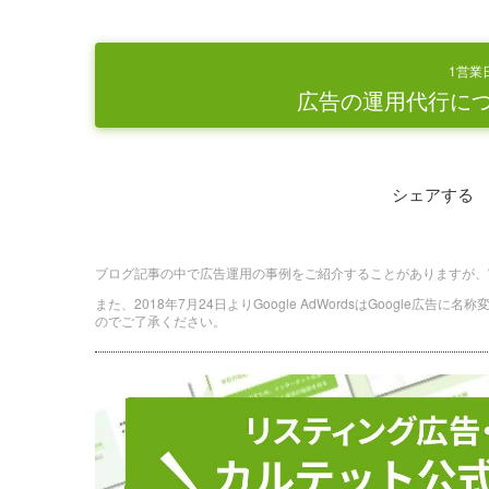
1営業
広告の運用代行に
シェアする
ブログ記事の中で広告運用の事例をご紹介することがありますが、
また、2018年7月24日よりGoogle AdWordsはGoogle広告
のでご了承ください。