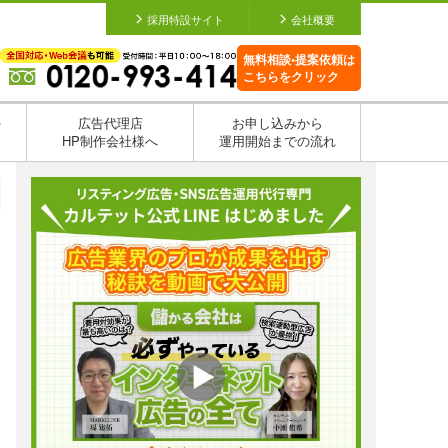
採用特設サイト
会社概要
無料相談•提案依頼は
こちらをクリック
を
広告代理店
お申し込みから
HP制作会社様へ
運用開始までの流れ
日
日