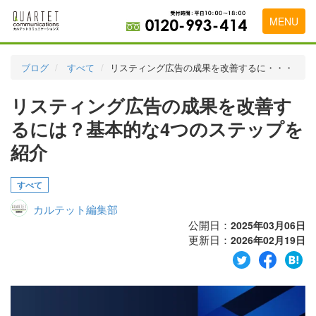
MENU
トップページ
ブログ
すべて
リスティング広告の成果を改善するに・・・
料金表
リスティング広告の成果を改善す
実績・お客様の声
るには？基本的な4つのステップを
初めて導入をお考えの方
紹介
代理店の乗り換えをお考えの方
すべて
広告代理店・HP制作会社様へ
カルテット編集部
公開日：
2025年03月06日
お申し込みから運用開始までの流れ
更新日：
2026年02月19日
会社概要
お問い合わせ