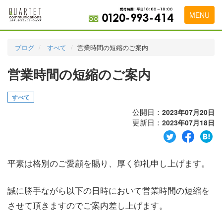
MENU
トップページ
ブログ
すべて
営業時間の短縮のご案内
料金表
営業時間の短縮のご案内
実績・お客様の声
すべて
初めて導入をお考えの方
公開日：
2023年07月20日
代理店の乗り換えをお考えの方
更新日：
2023年07月18日
広告代理店・HP制作会社様へ
平素は格別のご愛顧を賜り、厚く御礼申し上げます。
お申し込みから運用開始までの流れ
会社概要
誠に勝手ながら以下の日時において営業時間の短縮を
お問い合わせ
させて頂きますのでご案内差し上げます。