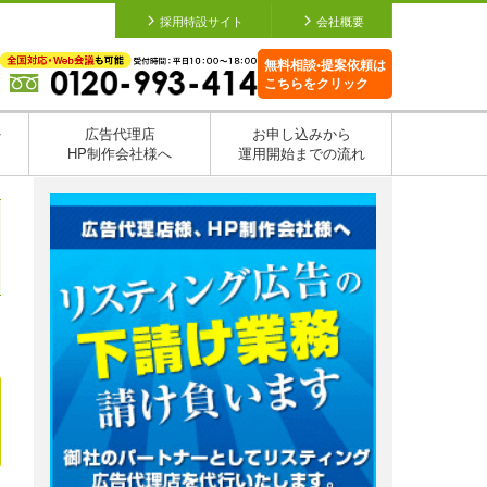
採用特設サイト
会社概要
無料相談•提案依頼は
こちらをクリック
を
広告代理店
お申し込みから
HP制作会社様へ
運用開始までの流れ