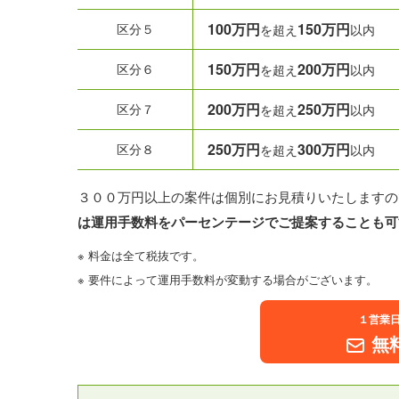
100万円
150万円
区分５
を超え
以内
150万円
200万円
区分６
を超え
以内
200万円
250万円
区分７
を超え
以内
250万円
300万円
区分８
を超え
以内
３００万円以上の案件は個別にお見積りいたしますの
は運用手数料をパーセンテージでご提案することも可
※ 料金は全て税抜です。
※ 要件によって運用手数料が変動する場合がございます。
１営業
無