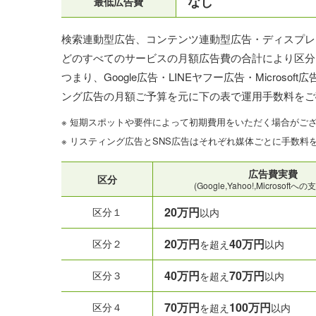
なし
最低広告費
検索連動型広告、コンテンツ連動型広告・ディスプレイ広告(Y
どのすべてのサービスの月額広告費の合計により区分
つまり、Google広告・LINEヤフー広告・Micro
ング広告の月額ご予算を元に下の表で運用手数料をご
※ 短期スポットや要件によって初期費用をいただく場合がご
※ リスティング広告とSNS広告はそれぞれ媒体ごとに手数料
広告費実費
区分
(Google,Yahoo!,Microsoft
20万円
区分１
以内
20万円
40万円
区分２
を超え
以内
40万円
70万円
区分３
を超え
以内
70万円
100万円
区分４
を超え
以内