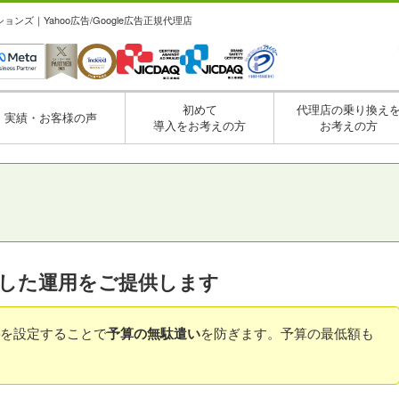
ズ｜Yahoo広告/Google広告正規代理店
初めて
代理店の乗り換え
実績・お客様の声
導入をお考えの方
お考えの方
した運用をご提供します
を設定することで
予算の無駄遣い
を防ぎます。予算の最低額も